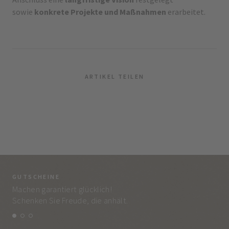
sowie
konkrete Projekte und Maßnahmen
erarbeitet.
ARTIKEL TEILEN
GUTSCHEINE
BE
Machen garantiert glücklich!
Jed
Schenken Sie Freude, die anhält.
und