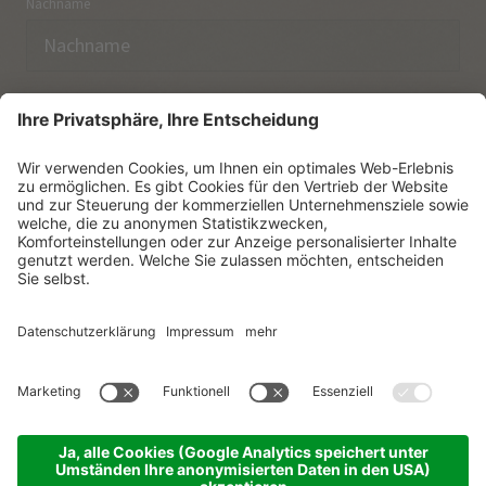
Nachname
E-Mail
Ich habe die
Datenschutzerklärung
zur Kenntnis
genommen.
NEWSLETTER ABONNIEREN
© Vitalpina Hotels Südtirol
.
Sitemap
.
Datenschutzerklärung
.
Impressum
.
Cookie-Einstellungen
.
produced by