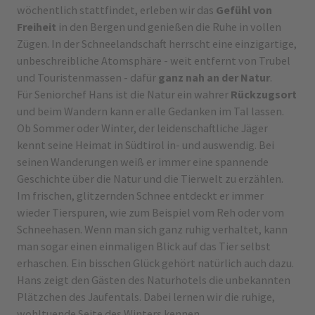
wöchentlich stattfindet, erleben wir das
Gefühl von
Freiheit
in den Bergen und genießen die Ruhe in vollen
Zügen. In der Schneelandschaft herrscht eine einzigartige,
unbeschreibliche Atomsphäre - weit entfernt von Trubel
und Touristenmassen - dafür
ganz nah an der Natur
.
Für Seniorchef Hans ist die Natur ein wahrer
Rückzugsort
und beim Wandern kann er alle Gedanken im Tal lassen.
Ob Sommer oder Winter, der leidenschaftliche Jäger
kennt seine Heimat in Südtirol in- und auswendig. Bei
seinen Wanderungen weiß er immer eine spannende
Geschichte über die Natur und die Tierwelt zu erzählen.
Im frischen, glitzernden Schnee entdeckt er immer
wieder Tierspuren, wie zum Beispiel vom Reh oder vom
Schneehasen. Wenn man sich ganz ruhig verhaltet, kann
man sogar einen einmaligen Blick auf das Tier selbst
erhaschen. Ein bisschen Glück gehört natürlich auch dazu.
Hans zeigt den Gästen des Naturhotels die unbekannten
Plätzchen des Jaufentals. Dabei lernen wir die ruhige,
wohltuende Seite des Winters kennen.