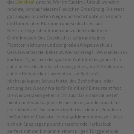
das
Eisacktal
zurecht. Wer im Südtirol-Urlaub wandern
möchte, wird auf diesem Fleckchen Erde fündig. Die stets
gut ausgeschilderten Wege sind höchst unterschiedlich
und führen über Klammen und Schluchten, auf
Klettersteige, über Almen und zu den funkelnden
Gipfelkreuzen. Das Eisacktal ist aufgrund seines
Facettenreichtums und der großen Wegauswahl als
Genusswanderziel bekannt. Wer sich fragt „Wo wandern in
Südtirol?“, hat hier die Qual der Wahl. Soll es genüsslich
auf den Eisacktaler Keschtnweg gehen, zur Gilfenklamm,
auf die Rodenecker-Lüsner Alm, auf Südtirols
höchstgelegene Schutzhütte, das Becherhaus, oder
entlang des Woody Walks für Familien? Eines steht fest:
Die Wanderideen gehen nicht aus! Das Eisacktal bietet
nicht nur etwas für jedes Fitnesslevel, sondern auch für
jede Jahreszeit. Besonders im Herbst zieht es Wanderer
ins Südtiroler Eisacktal: In der goldenen Jahreszeit lässt
sich ein Spaziergang durchs raschelnde Herbstlaub
perfekt mit der Einkehr in einem urigen Törggelelokal