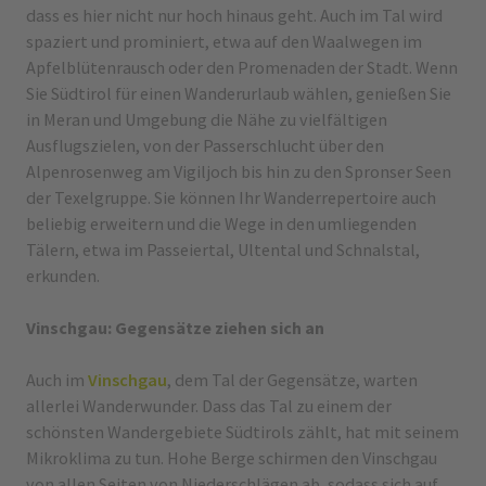
dass es hier nicht nur hoch hinaus geht. Auch im Tal wird
spaziert und prominiert, etwa auf den Waalwegen im
Apfelblütenrausch oder den Promenaden der Stadt. Wenn
Sie Südtirol für einen Wanderurlaub wählen, genießen Sie
in Meran und Umgebung die Nähe zu vielfältigen
Ausflugszielen, von der Passerschlucht über den
Alpenrosenweg am Vigiljoch bis hin zu den Spronser Seen
der Texelgruppe. Sie können Ihr Wanderrepertoire auch
beliebig erweitern und die Wege in den umliegenden
Tälern, etwa im Passeiertal, Ultental und Schnalstal,
erkunden.
Vinschgau: Gegensätze ziehen sich an
Auch im
Vinschgau
, dem Tal der Gegensätze, warten
allerlei Wanderwunder. Dass das Tal zu einem der
schönsten Wandergebiete Südtirols zählt, hat mit seinem
Mikroklima zu tun. Hohe Berge schirmen den Vinschgau
von allen Seiten von Niederschlägen ab, sodass sich auf