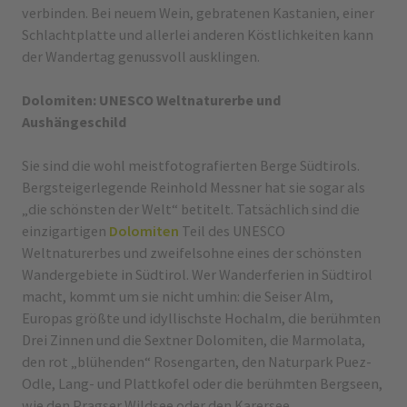
verbinden. Bei neuem Wein, gebratenen Kastanien, einer
Schlachtplatte und allerlei anderen Köstlichkeiten kann
der Wandertag genussvoll ausklingen.
Dolomiten: UNESCO Weltnaturerbe und
Aushängeschild
Sie sind die wohl meistfotografierten Berge Südtirols.
Bergsteigerlegende Reinhold Messner hat sie sogar als
„die schönsten der Welt“ betitelt. Tatsächlich sind die
einzigartigen
Dolomiten
Teil des UNESCO
Weltnaturerbes und zweifelsohne eines der schönsten
Wandergebiete in Südtirol. Wer Wanderferien in Südtirol
macht, kommt um sie nicht umhin: die Seiser Alm,
Europas größte und idyllischste Hochalm, die berühmten
Drei Zinnen und die Sextner Dolomiten, die Marmolata,
den rot „blühenden“ Rosengarten, den Naturpark Puez-
Odle, Lang- und Plattkofel oder die berühmten Bergseen,
wie den Pragser Wildsee oder den Karersee.