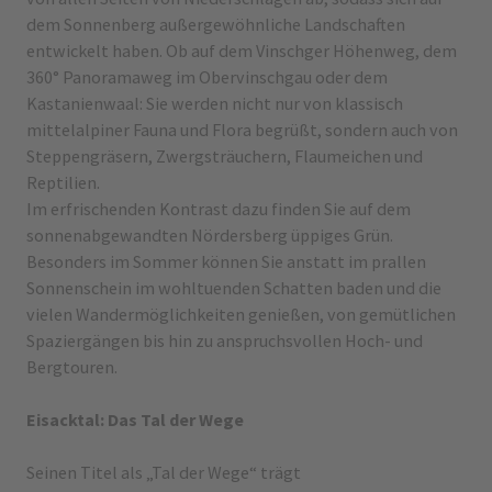
dem Sonnenberg außergewöhnliche Landschaften
entwickelt haben. Ob auf dem Vinschger Höhenweg, dem
360° Panoramaweg im Obervinschgau oder dem
Kastanienwaal: Sie werden nicht nur von klassisch
mittelalpiner Fauna und Flora begrüßt, sondern auch von
Steppengräsern, Zwergsträuchern, Flaumeichen und
Reptilien.
Im erfrischenden Kontrast dazu finden Sie auf dem
sonnenabgewandten Nördersberg üppiges Grün.
Besonders im Sommer können Sie anstatt im prallen
Sonnenschein im wohltuenden Schatten baden und die
vielen Wandermöglichkeiten genießen, von gemütlichen
Spaziergängen bis hin zu anspruchsvollen Hoch- und
Bergtouren.
Eisacktal: Das Tal der Wege
Seinen Titel als „Tal der Wege“ trägt