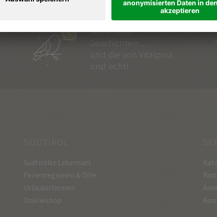
BERGSTIMMEN
Jeder liebt
Geschichten…
und die von Vitalpina
sind echt!
SÜDTIROL
SE
Südtiroler Lebensart
Kata
Ferienregionen & Orte
Part
Urlaubsthemen
Anre
Onlineshop
Kon