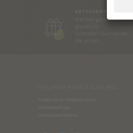
GUTSCHEINE
Machen garantiert
glücklich!
Schenken Sie Freude,
die anhält.
VITALPINA HOTELS SÜDTIROL
Finden Sie Ihr Vitalpina Hotel
Sammelanfrage
Unsere Spezialisten