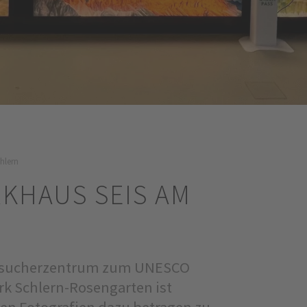
hlern
KHAUS SEIS AM
 Besucherzentrum zum UNESCO
k Schlern-Rosengarten ist
nen Fotografien dazu betragen zu