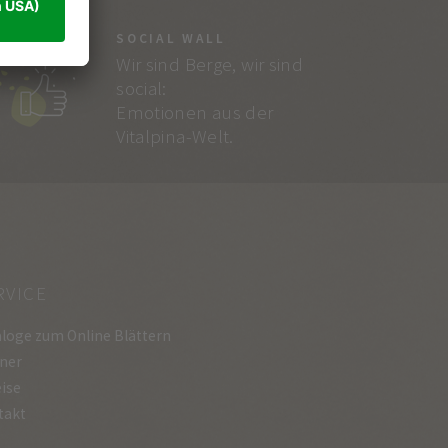
SOCIAL WALL
Wir sind Berge, wir sind
social:
Emotionen aus der
Vitalpina-Welt.
RVICE
loge zum Online Blättern
ner
ise
takt