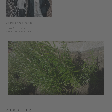
VERFASST VON
Eva & Brigitte Zelger
Green Luxury Hotel Pfösl
****
s
Zubereitung: