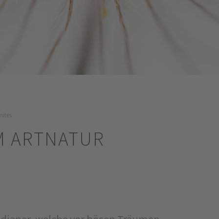
mites
M ARTNATUR
ndianer, welche vor bösen Träumen