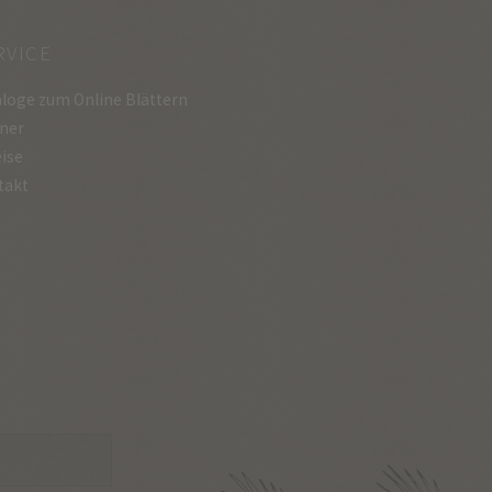
RVICE
loge zum Online Blättern
ner
ise
takt