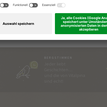
BERGSTIMMEN
Jeder liebt
Geschichten…
und die von Vitalpina
sind echt!