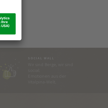
SOCIAL WALL
Wir sind Berge, wir sind
social:
Emotionen aus der
Vitalpina-Welt.