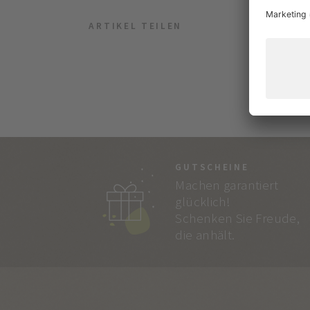
ARTIKEL TEILEN
GUTSCHEINE
Machen garantiert
glücklich!
Schenken Sie Freude,
die anhält.