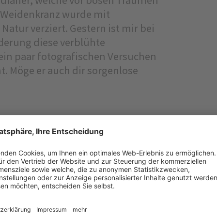
r Weidenkranz wurde mit
tur verziert. Gestern ist mir bei
derung diese verblühte
ein paar fotografischen Versuchen
. Möge er auch dir sorgenlose