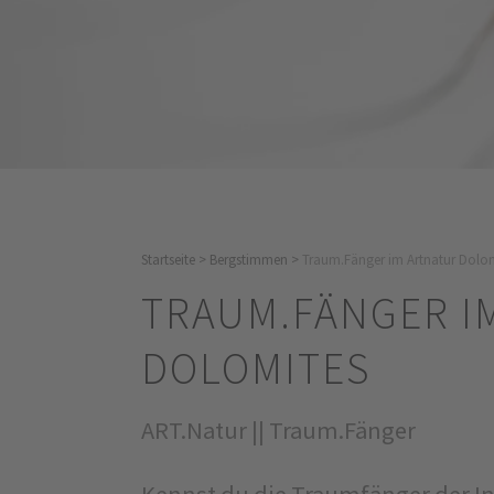
Startseite
>
Bergstimmen
>
Traum.Fänger im Artnatur Dolo
TRAUM.FÄNGER I
DOLOMITES
ART.Natur || Traum.Fänger
Kennst du die Traumfänger der I