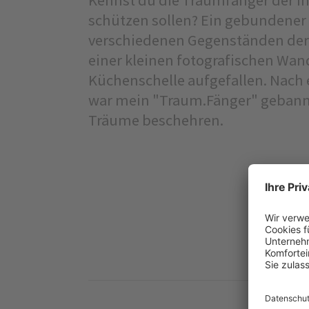
schützen sollen? Ein gebundene
verschiedenen Gegenständen der Na
einer kleinen fotografischen Wan
Küchenschelle aufgefallen. Nach 
war mein "Traum.Fänger" gebannt
Träume beschehren.