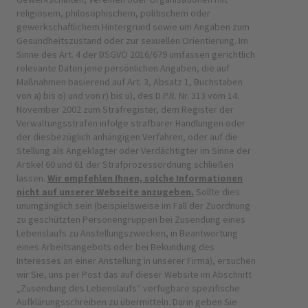
religiösem, philosophischem, politischem oder
gewerkschaftlichem Hintergrund sowie um Angaben zum
Gesundheitszustand oder zur sexuellen Orientierung. Im
Sinne des Art. 4 der DSGVO 2016/679 umfassen gerichtlich
relevante Daten jene persönlichen Angaben, die auf
Maßnahmen basierend auf Art. 3, Absatz 1, Buchstaben
von a) bis o) und von r) bis u), des D.P.R. Nr. 313 vom 14.
November 2002 zum Strafregister, dem Register der
Verwaltungsstrafen infolge strafbarer Handlungen oder
der diesbezüglich anhängigen Verfahren, oder auf die
Stellung als Angeklagter oder Verdächtigter im Sinne der
Artikel 60 und 61 der Strafprozessordnung schließen
lassen.
Wir empfehlen Ihnen, solche Informationen
nicht auf unserer Webseite anzugeben.
Sollte dies
unumgänglich sein (beispielsweise im Fall der Zuordnung
zu geschützten Personengruppen bei Zusendung eines
Lebenslaufs zu Anstellungszwecken, in Beantwortung
eines Arbeitsangebots oder bei Bekundung des
Interesses an einer Anstellung in unserer Firma), ersuchen
wir Sie, uns per Post das auf dieser Website im Abschnitt
„Zusendung des Lebenslaufs“ verfügbare spezifische
Aufklärungsschreiben zu übermitteln. Darin geben Sie