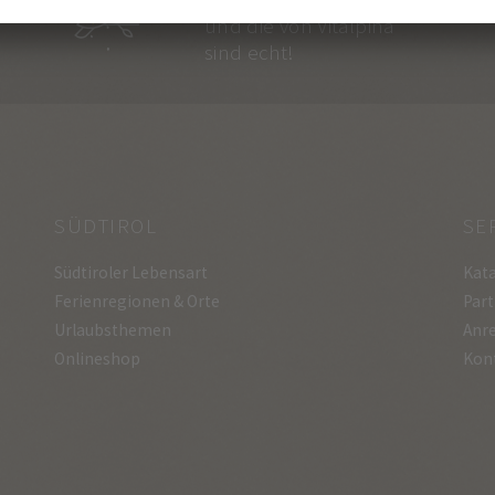
und die von Vitalpina
sind echt!
SÜDTIROL
SE
Südtiroler Lebensart
Kata
Ferienregionen & Orte
Part
Urlaubsthemen
Anre
Onlineshop
Kon