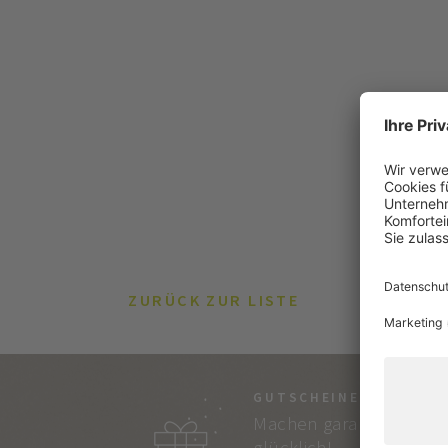
ZURÜCK ZUR LISTE
GUTSCHEINE
Machen garantiert
glücklich!