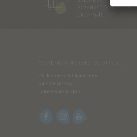
Schenken Sie Freude,
die anhält.
VITALPINA HOTELS SÜDTIROL
Finden Sie Ihr Vitalpina Hotel
Sammelanfrage
Unsere Spezialisten