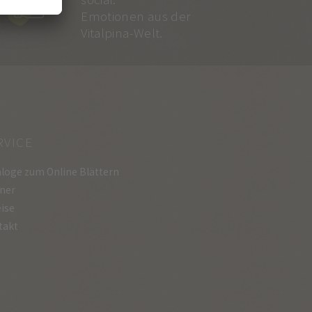
Emotionen aus der
Vitalpina-Welt.
RVICE
loge zum Online Blättern
ner
ise
takt