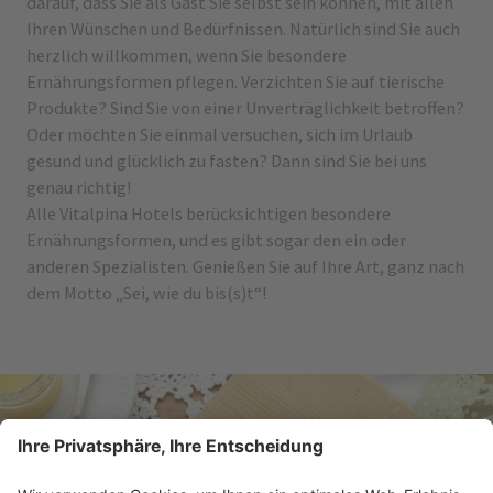
darauf, dass Sie als Gast Sie selbst sein können, mit allen
Ihren Wünschen und Bedürfnissen. Natürlich sind Sie auch
herzlich willkommen, wenn Sie besondere
Ernährungsformen pflegen. Verzichten Sie auf tierische
Produkte? Sind Sie von einer Unverträglichkeit betroffen?
Oder möchten Sie einmal versuchen, sich im Urlaub
gesund und glücklich zu fasten? Dann sind Sie bei uns
genau richtig!
Alle Vitalpina Hotels berücksichtigen besondere
Ernährungsformen, und es gibt sogar den ein oder
anderen Spezialisten. Genießen Sie auf Ihre Art, ganz nach
dem Motto „Sei, wie du bis(s)t“!