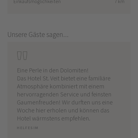
Einkaufsmöglichkeiten
7 km
Unsere Gäste sagen...
ne
Eine Perle in den Dolomiten!
Das Ho
Das Hotel St. Veit bietet eine familiäre
Servic
Atmosphäre kombiniert mit einem
liebev
 vor
hervorragenden Service und feinsten
geführ
Gaumenfreuden! Wir durften uns eine
Am Abe
man
Woche hier erholen und können das
und Ob
ste
Hotel wärmstens empfehlen.
2. Vor
e
Desser
HELFESIM
stilvo