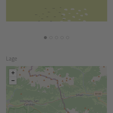
Lage
+
−