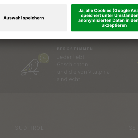
BERGSTIMMEN
Jeder liebt
Geschichten…
und die von Vitalpina
sind echt!
SÜDTIROL
SE