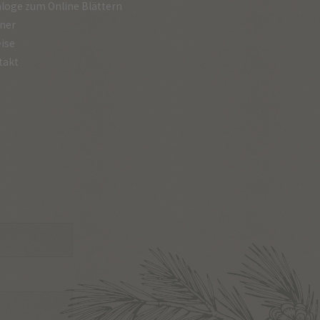
loge zum Online Blättern
ner
ise
takt