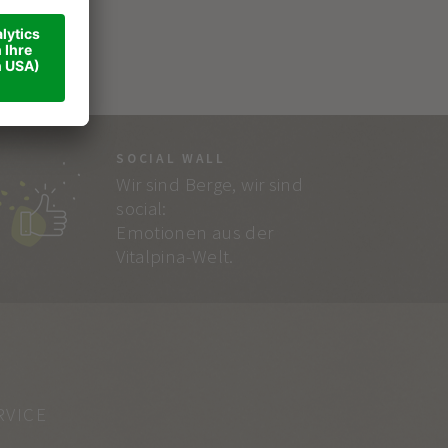
SOCIAL WALL
Wir sind Berge, wir sind
social:
Emotionen aus der
Vitalpina-Welt.
RVICE