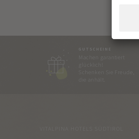
GUTSCHEINE
Machen garantiert
glücklich!
Schenken Sie Freude,
die anhält.
VITALPINA HOTELS SÜDTIROL