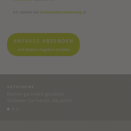
Ich stimme der
Datenschutzerklärung
zu
ANFRAGE ABSENDEN
und Urlaubs-Angebot erhalten
GUTSCHEINE
BE
Machen garantiert glücklich!
Jed
Schenken Sie Freude, die anhält.
und