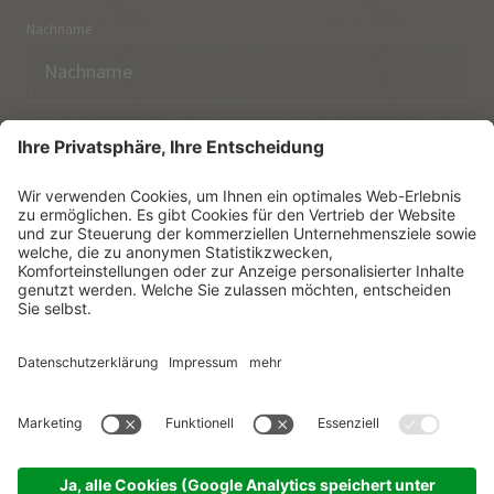
Nachname
E-Mail
Ich habe die
Datenschutzerklärung
zur Kenntnis
genommen.
NEWSLETTER ABONNIEREN
© Vitalpina Hotels Südtirol
.
Sitemap
.
Datenschutzerklärung
.
Impressum
.
Cookie-Einstellungen
.