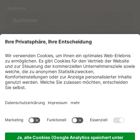
Nachname
E-Mail
Ich habe die
Datenschutzerklärung
zur Kenntnis
genommen.
NEWSLETTER ABONNIEREN
© Vitalpina Hotels Südtirol
.
Sitemap
.
Datenschutzerklärung
.
Impressum
.
Cookie-Einstellungen
.