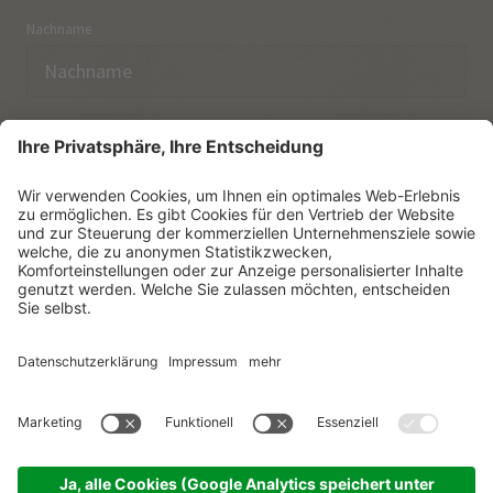
Nachname
E-Mail
Ich habe die
Datenschutzerklärung
zur Kenntnis
genommen.
NEWSLETTER ABONNIEREN
© Vitalpina Hotels Südtirol
.
Sitemap
.
Datenschutzerklärung
.
Impressum
.
Cookie-Einstellungen
.