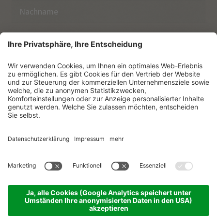
E-Mail
Ich habe die
Datenschutzerklärung
zur Kenntnis
genommen.
NEWSLETTER ABONNIEREN
© Vitalpina Hotels Südtirol
.
Sitemap
.
Datenschutzerklärung
.
Impressum
.
Cookie-Einstellungen
.
produced by