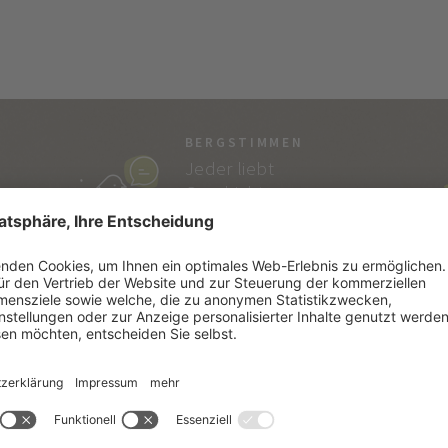
BERGSTIMMEN
Jeder liebt
Geschichten…
und die von Vitalpina
sind echt!
SÜDTIROL
SE
Südtiroler Lebensart
Kata