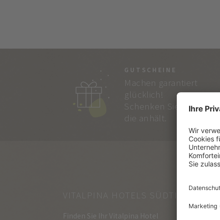
GUTSCHEINE
Machen garantiert
glücklich!
Schenken Sie Freude,
die anhält.
VITALPINA HOTELS SÜDTIROL
Finden Sie Ihr Vitalpina Hotel