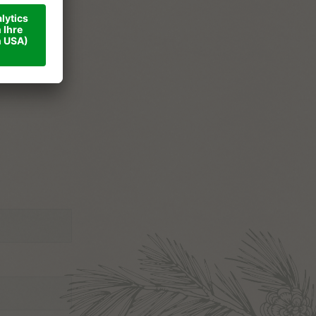
ner
ise
takt