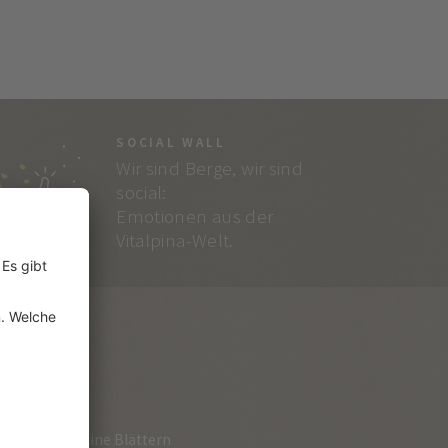
SOCIAL WALL
Wir sind Berge, wir sind
social:
Emotionen aus der
Vitalpina-Welt.
RVICE
loge zum Online Blättern