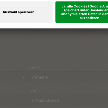
Ferienregionen & Orte
Part
Urlaubsthemen
Anre
Onlineshop
Kon
Vorname
E-Mail