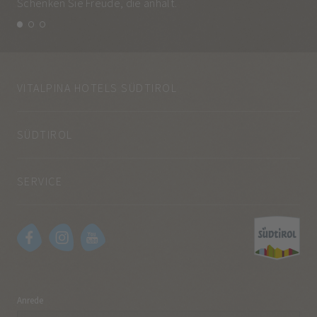
Schenken Sie Freude, die anhält.
und
VITALPINA HOTELS SÜDTIROL
SÜDTIROL
SERVICE
Anrede