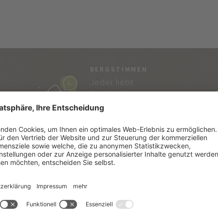
BERGSTIMMEN
Jeder liebt
Geschichten…
und die von Vitalpina
sind echt!
SÜDTIROL
SE
Südtiroler Lebensart
Kata