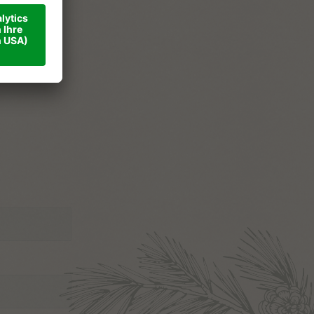
ner
ise
takt