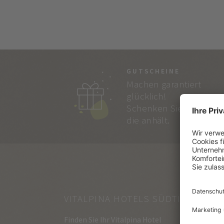
GUTSCHEINE
Machen garantiert
glücklich!
Schenken Sie Freude,
die anhält.
VITALPINA HOTELS SÜDTIROL
Finden Sie Ihr Vitalpina Hotel