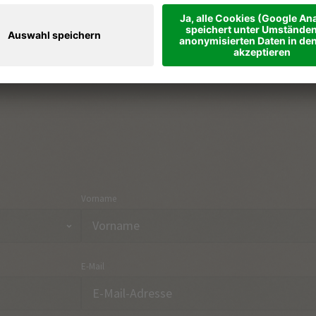
Ferienregionen & Orte
Part
Urlaubsthemen
Anre
Onlineshop
Kon
Vorname
E-Mail