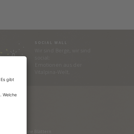
SOCIAL WALL
Wir sind Berge, wir sind
social:
Emotionen aus der
Vitalpina-Welt.
RVICE
loge zum Online Blättern