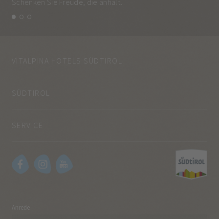
Schenken Sie Freude, die anhält.
und
VITALPINA HOTELS SÜDTIROL
SÜDTIROL
SERVICE
Anrede