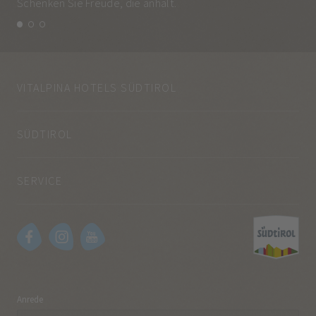
Schenken Sie Freude, die anhält.
und
VITALPINA HOTELS SÜDTIROL
SÜDTIROL
SERVICE
Anrede