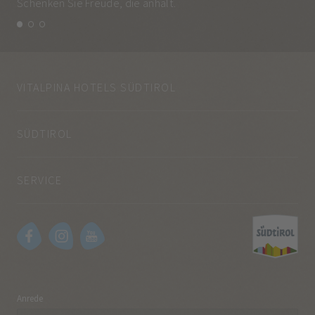
Schenken Sie Freude, die anhält.
und
VITALPINA HOTELS SÜDTIROL
SÜDTIROL
SERVICE
Anrede