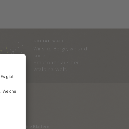
SOCIAL WALL
Wir sind Berge, wir sind
social:
Emotionen aus der
Vitalpina-Welt.
RVICE
loge zum Online Blättern