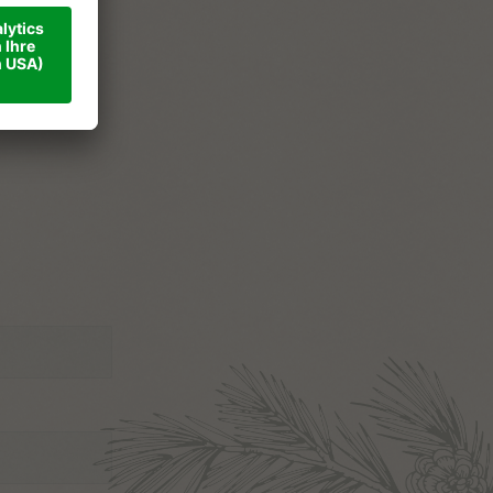
ner
ise
takt