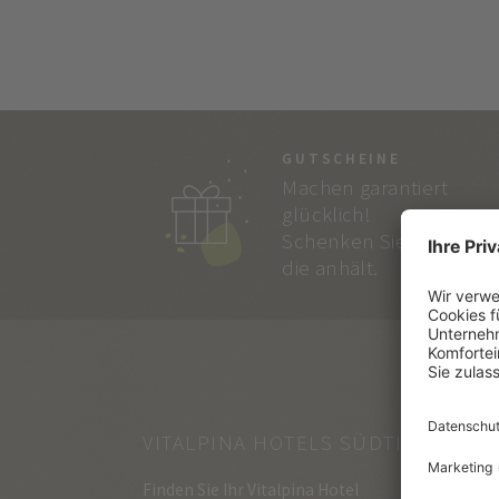
GUTSCHEINE
Machen garantiert
glücklich!
Schenken Sie Freude,
die anhält.
VITALPINA HOTELS SÜDTIROL
Finden Sie Ihr Vitalpina Hotel