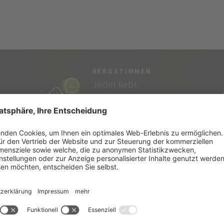
BERGSTIMMEN
Jeder liebt
Geschichten…
und die von Vitalpina
sind echt!
SÜDTIROL
SE
Südtiroler Lebensart
Kata