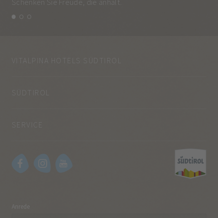
Schenken Sie Freude, die anhält.
und
VITALPINA HOTELS SÜDTIROL
SÜDTIROL
SERVICE
Anrede