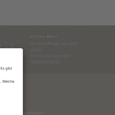
SOCIAL WALL
Wir sind Berge, wir sind
social:
Emotionen aus der
Vitalpina-Welt.
RVICE
loge zum Online Blättern