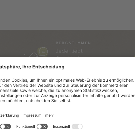
BERGSTIMMEN
Jeder liebt
Geschichten…
und die von Vitalpina
sind echt!
SÜDTIROL
SE
Südtiroler Lebensart
Kata