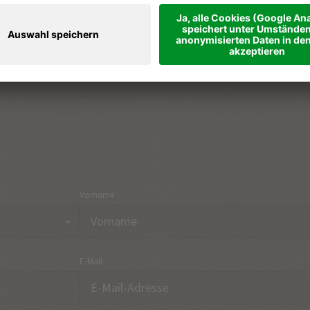
Ferienregionen & Orte
Part
Urlaubsthemen
Anre
Onlineshop
Kon
Vorname
E-Mail