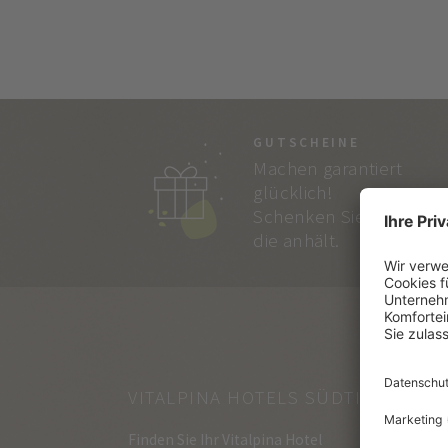
GUTSCHEINE
Machen garantiert
glücklich!
Schenken Sie Freude,
die anhält.
VITALPINA HOTELS SÜDTIROL
Finden Sie Ihr Vitalpina Hotel