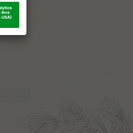
ner
ise
takt