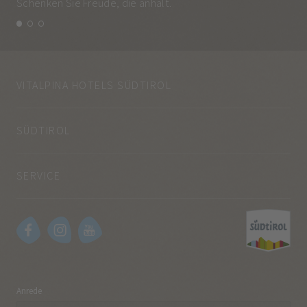
Schenken Sie Freude, die anhält.
und
VITALPINA HOTELS SÜDTIROL
SÜDTIROL
SERVICE
Anrede