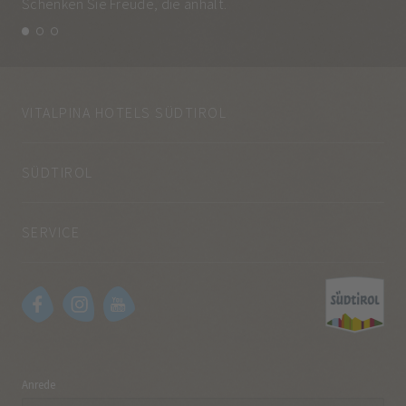
Schenken Sie Freude, die anhält.
und
VITALPINA HOTELS SÜDTIROL
SÜDTIROL
SERVICE
Anrede