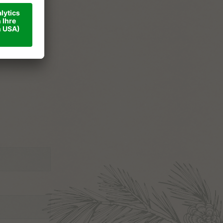
ner
ise
takt