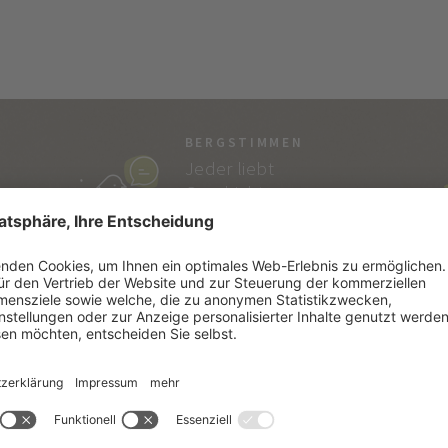
BERGSTIMMEN
Jeder liebt
Geschichten…
und die von Vitalpina
sind echt!
SÜDTIROL
SE
Südtiroler Lebensart
Kata