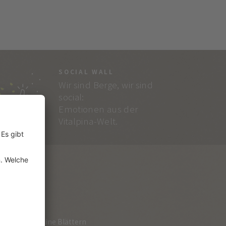
SOCIAL WALL
Wir sind Berge, wir sind
social:
Emotionen aus der
Vitalpina-Welt.
RVICE
loge zum Online Blättern