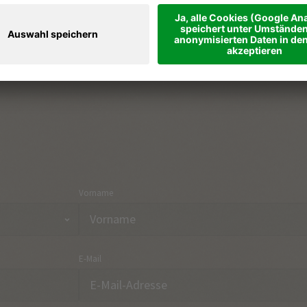
Ferienregionen & Orte
Part
Urlaubsthemen
Anre
Onlineshop
Kon
Vorname
E-Mail