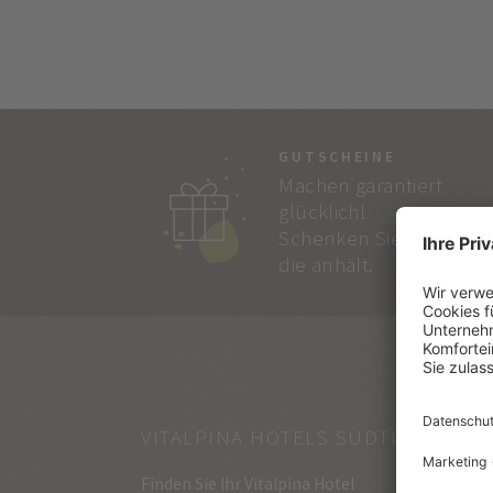
GUTSCHEINE
Machen garantiert
glücklich!
Schenken Sie Freude,
die anhält.
VITALPINA HOTELS SÜDTIROL
Finden Sie Ihr Vitalpina Hotel