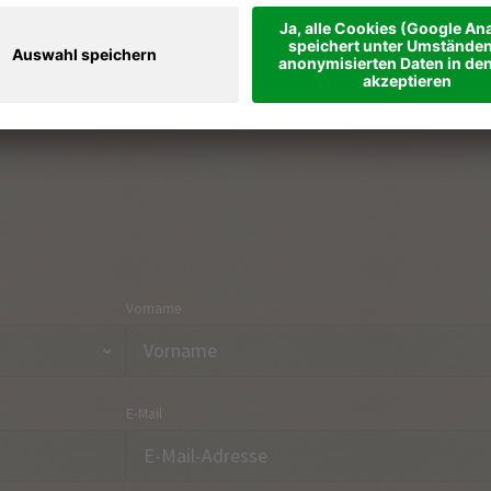
Ferienregionen & Orte
Part
Urlaubsthemen
Anre
Onlineshop
Kon
Vorname
E-Mail