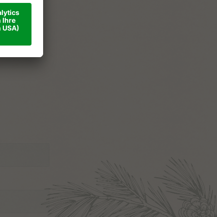
ner
ise
takt