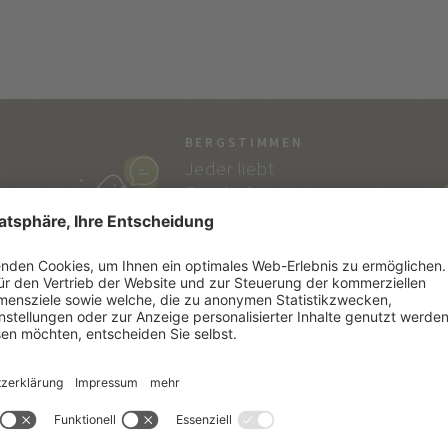
BERGSTIMMEN
Jeder liebt
Geschichten…
und die von Vitalpina
sind echt!
SÜDTIROL
SE
Südtiroler Lebensart
Kata