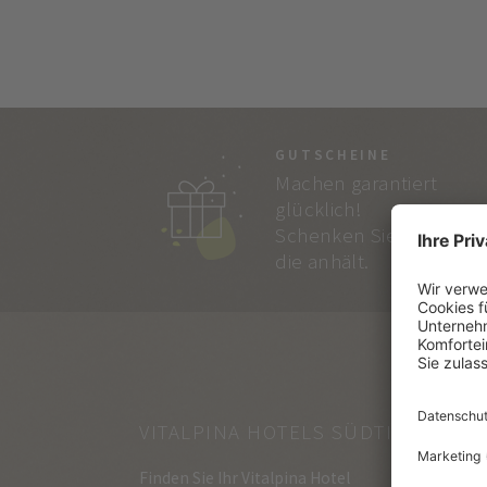
GUTSCHEINE
Machen garantiert
glücklich!
Schenken Sie Freude,
die anhält.
VITALPINA HOTELS SÜDTIROL
Finden Sie Ihr Vitalpina Hotel