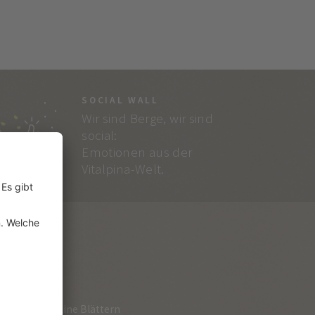
SOCIAL WALL
Wir sind Berge, wir sind
social:
Emotionen aus der
Vitalpina-Welt.
RVICE
loge zum Online Blättern