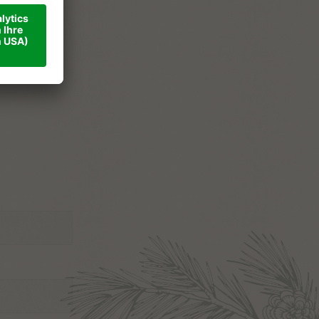
ner
ise
takt