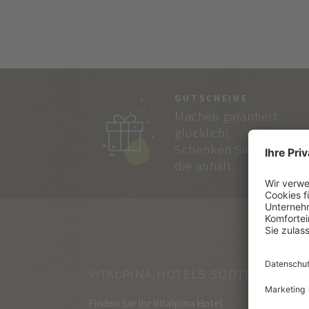
GUTSCHEINE
Machen garantiert
glücklich!
Schenken Sie Freude,
die anhält.
VITALPINA HOTELS SÜDTIROL
Finden Sie Ihr Vitalpina Hotel