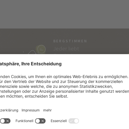
BERGSTIMMEN
Jeder liebt
Geschichten…
und die von Vitalpina
sind echt!
SÜDTIROL
SE
Südtiroler Lebensart
Kata