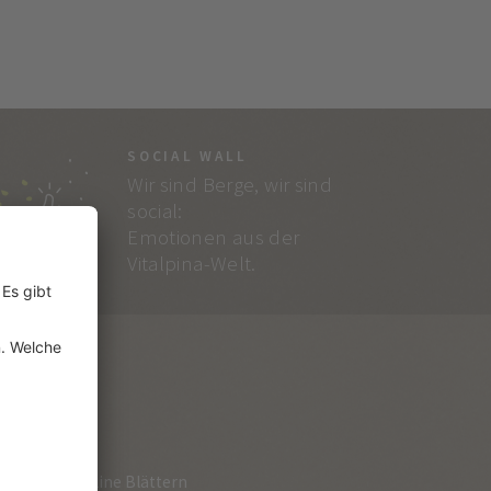
SOCIAL WALL
Wir sind Berge, wir sind
social:
Emotionen aus der
Vitalpina-Welt.
RVICE
loge zum Online Blättern