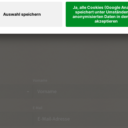
Ferienregionen & Orte
Part
Urlaubsthemen
Anre
Onlineshop
Kon
Vorname
E-Mail