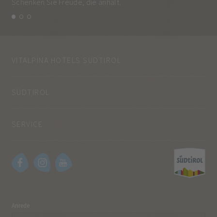
Schenken Sie Freude, die anhält.
und
VITALPINA HOTELS SÜDTIROL
SÜDTIROL
SERVICE
Anrede