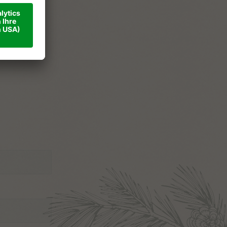
ner
ise
takt