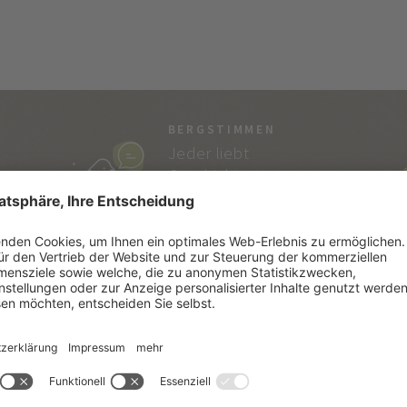
BERGSTIMMEN
Jeder liebt
Geschichten…
und die von Vitalpina
sind echt!
SÜDTIROL
SE
Südtiroler Lebensart
Kata