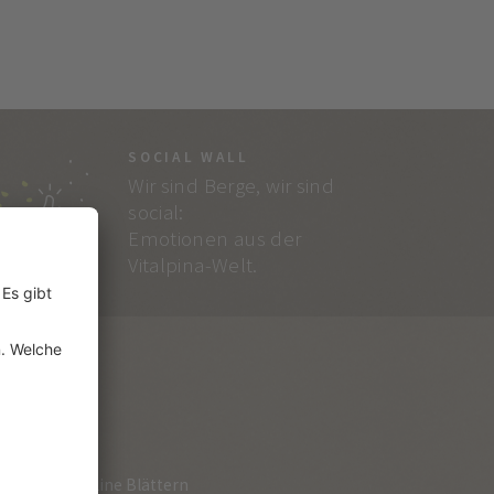
SOCIAL WALL
Wir sind Berge, wir sind
social:
Emotionen aus der
Vitalpina-Welt.
RVICE
loge zum Online Blättern