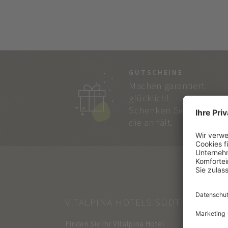
GUTSCHEINE
Machen garantiert
glücklich!
Schenken Sie Freude,
die anhält.
VITALPINA HOTELS SÜDTIROL
Finden Sie Ihr Vitalpina Hotel