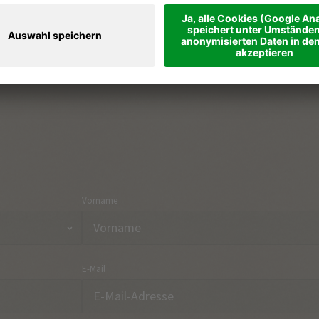
Ferienregionen & Orte
Part
Urlaubsthemen
Anre
Onlineshop
Kon
Vorname
E-Mail