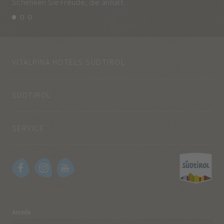
Schenken Sie Freude, die anhält.
und
VITALPINA HOTELS SÜDTIROL
SÜDTIROL
SERVICE
Anrede