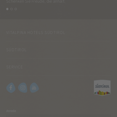
Schenken Sie Freude, die anhält.
und
VITALPINA HOTELS SÜDTIROL
SÜDTIROL
SERVICE
Anrede