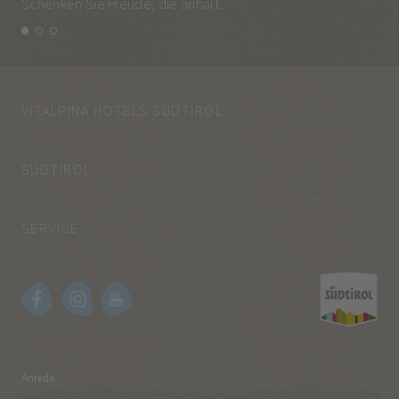
Schenken Sie Freude, die anhält.
und
VITALPINA HOTELS SÜDTIROL
SÜDTIROL
SERVICE
Anrede