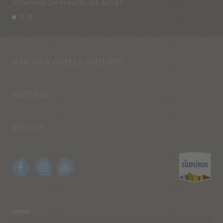
Schenken Sie Freude, die anhält.
und
VITALPINA HOTELS SÜDTIROL
SÜDTIROL
SERVICE
Anrede