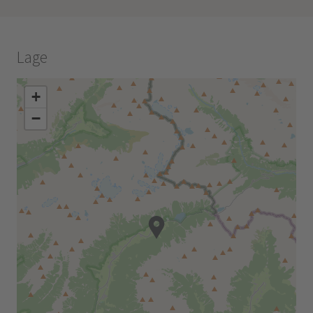
Lage
+
−