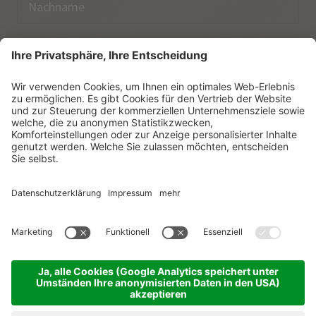
E-Mail
Ich habe die
Datenschutzerklärung
zur Kenntnis
genommen.
NEWSLETTER ABONNIEREN
© Vitalpina Hotels Südtirol
.
Sitemap
.
Datenschutzerklärung
.
Impressum
.
Cookie-Einstellungen
.
produced by