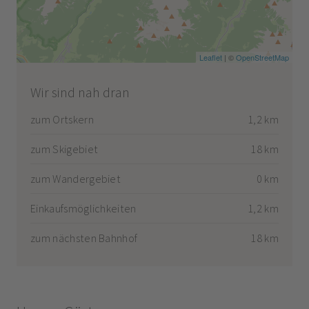
Leaflet
| ©
OpenStreetMap
Wir sind nah dran
zum Ortskern
1,2 km
zum Skigebiet
18 km
zum Wandergebiet
0 km
Einkaufsmöglichkeiten
1,2 km
zum nächsten Bahnhof
18 km