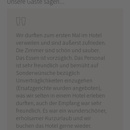
Unsere Gäste sagen...
 des
Wir durften zum ersten Mal im Hotel
Wir wa
t.
verweilen und sind äußerst zufrieden.
Falken
Die Zimmer sind schön und sauber.
uns ex
Das Essen ist vorzüglich. Das Personal
war he
ist sehr freundlich und bemüht auf
perfek
Sonderwünsche bezüglich
der Mit
Unverträglichkeiten einzugehen
aufgef
(Ersatzgerichte wurden angeboten),
herzli
was wir selten in einem Hotel erleben
bereit
durften, auch der Empfang war sehr
zu ko
freundlich. Es war ein wunderschöner,
NEUN J
erholsamer Kurzurlaub und wir
buchen das Hotel gerne wieder.