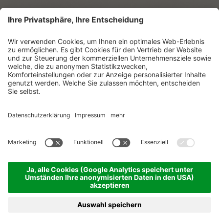
E-Mail
Ich habe die
Datenschutzerklärung
zur Kenntnis
genommen.
NEWSLETTER ABONNIEREN
© Vitalpina Hotels Südtirol
.
Sitemap
.
Datenschutzerklärung
.
Impressum
.
Cookie-Einstellungen
.
produced by
BUCHEN
ANFRAGEN