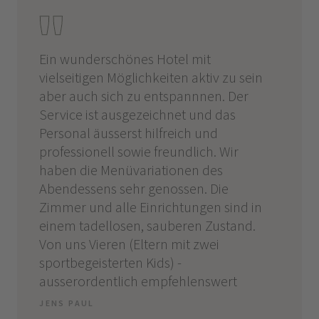
e
Ein wunderschönes Hotel mit
100 Pu
vielseitigen Möglichkeiten aktiv zu sein
sehr n
aber auch sich zu entspannnen. Der
und au
n
Service ist ausgezeichnet und das
sich r
Personal äusserst hilfreich und
garant
professionell sowie freundlich. Wir
solche
an
haben die Menüvariationen des
Weiter
ng
Abendessens sehr genossen. Die
DIRK S
Zimmer und alle Einrichtungen sind in
ben
einem tadellosen, sauberen Zustand.
Von uns Vieren (Eltern mit zwei
sportbegeisterten Kids) -
ausserordentlich empfehlenswert
JENS PAUL