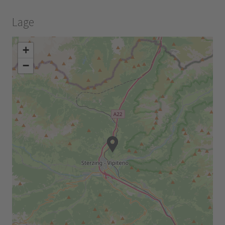
Lage
+
−