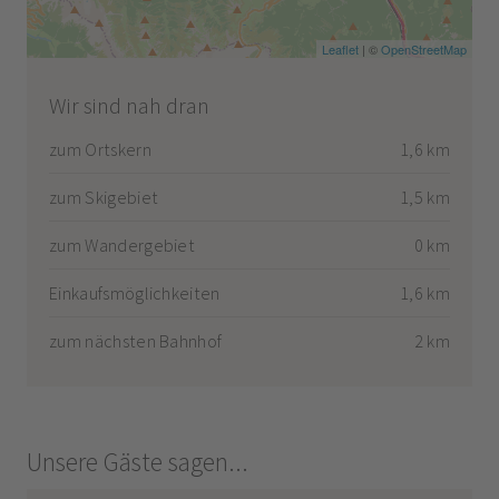
Leaflet
| ©
OpenStreetMap
Wir sind nah dran
zum Ortskern
1,6 km
zum Skigebiet
1,5 km
zum Wandergebiet
0 km
Einkaufsmöglichkeiten
1,6 km
zum nächsten Bahnhof
2 km
Unsere Gäste sagen...