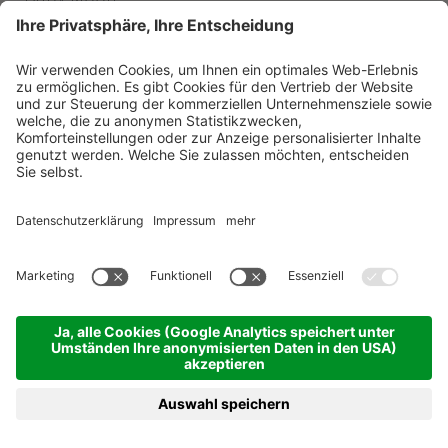
DAS GERSTL Alpine Retreat ****s
Meran und Umgebung & Vinschgau - Mals
vom 02.08.2026 bis 13.12.2027
7 Übernachtungen
ab 1.250,00 €
BUCHEN
ANFRAGEN
MENÜ
HOTELS