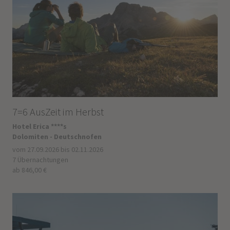
7=6 AusZeit im Herbst
Hotel Erica ****s
Dolomiten - Deutschnofen
vom 27.09.2026 bis 02.11.2026
7 Übernachtungen
ab 846,00 €