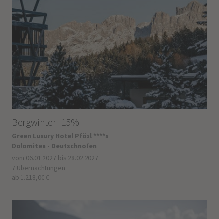
Bergwinter -15%
Green Luxury Hotel Pfösl ****s
Dolomiten - Deutschnofen
vom 06.01.2027 bis 28.02.2027
7 Übernachtungen
ab 1.218,00 €