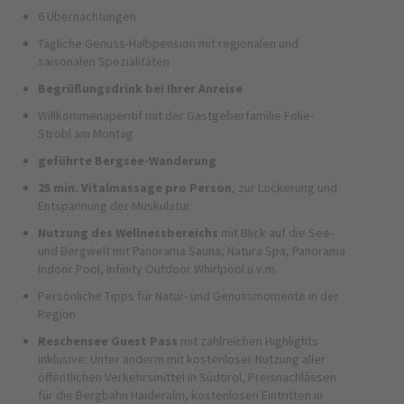
6 Übernachtungen
Tägliche Genuss-Halbpension mit regionalen und
saisonalen Spezialitäten
Begrüßungsdrink bei Ihrer Anreise
Willkommenaperitif mit der Gastgeberfamilie Folie-
Strobl am Montag
geführte Bergsee-Wanderung
25 min. Vitalmassage pro Person
, zur Lockerung und
Entspannung der Muskulatur
Nutzung des Wellnessbereichs
mit Blick auf die See-
und Bergwelt mit Panorama Sauna, Natura Spa, Panorama
Indoor Pool, Infinity Outdoor Whirlpool u.v.m.
Persönliche Tipps für Natur- und Genussmomente in der
Region
Reschensee Guest Pass
mit zahlreichen Highlights
inklusive: Unter anderm mit kostenloser Nutzung aller
öffentlichen Verkehrsmittel in Südtirol, Preisnachlässen
für die Bergbahn Haideralm, kostenlosen Eintritten in