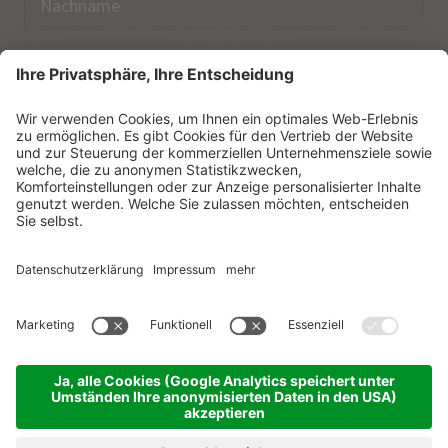
E-Mail
Ich habe die
Datenschutzerklärung
zur Kenntnis
genommen.
NEWSLETTER ABONNIEREN
© Vitalpina Hotels Südtirol
.
Sitemap
.
Datenschutzerklärung
.
Impressum
.
Cookie-Einstellungen
.
produced by