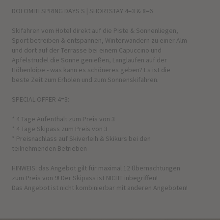
DOLOMITI SPRING DAYS S | SHORTSTAY 4=3 & 8=6
Skifahren vom Hotel direkt auf die Piste & Sonnenliegen,
Sport betreiben & entspannen, Winterwandern zu einer Alm
und dort auf der Terrasse bei einem Capuccino und
Apfelstrudel die Sonne genießen, Langlaufen auf der
Höhenloipe - was kann es schöneres geben? Es ist die
beste Zeit zum Erholen und zum Sonnenskifahren.
SPECIAL OFFER 4=3:
* 4 Tage Aufenthalt zum Preis von 3
* 4 Tage Skipass zum Preis von 3
* Preisnachlass auf Skiverleih & Skikurs bei den
teilnehmenden Betrieben
HINWEIS: das Angebot gilt für maximal 12 Übernachtungen
zum Preis von 9! Der Skipass ist NICHT inbegriffen!
Das Angebot ist nicht kombinierbar mit anderen Angeboten!