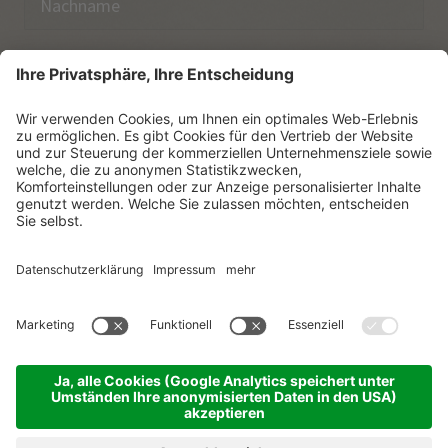
E-Mail
Ich habe die
Datenschutzerklärung
zur Kenntnis
genommen.
NEWSLETTER ABONNIEREN
© Vitalpina Hotels Südtirol
.
Sitemap
.
Datenschutzerklärung
.
Impressum
.
Cookie-Einstellungen
.
produced by