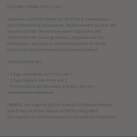
DOLOMITI SPRING DAYS S | 4=3
Skifahren vom Hotel direkt auf die Piste & Sonnenliegen,
Sport betreiben & entspannen, Winterwandern zu einer Alm
und dort auf der Terrasse bei einem Capuccino und
Apfelstrudel die Sonne genießen, Langlaufen auf der
Höhenloipe - was kann es schöneres geben? Es ist die
beste Zeit zum Erholen und zum Sonnenskifahren.
SPECIAL OFFER 4=3:
* 4 Tage Aufenthalt zum Preis von 3
* 4 Tage Skipass zum Preis von 3
* Preisnachlass auf Skiverleih & Skikurs bei den
teilnehmenden Betrieben
HINWEIS: das Angebot gilt für maximal 12 Übernachtungen
zum Preis von 9! Der Skipass ist NICHT inbegriffen!
Das Angebot ist nicht kombinierbar mit anderen Angeboten!