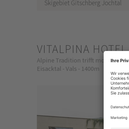
Skigebiet Gitschberg Jochtal
VITALPINA HOTE
Alpine Tradition trifft modernes 
Eisacktal - Vals - 1400m