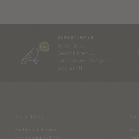
BERGSTIMMEN
Jeder liebt
Geschichten…
und die von Vitalpina
sind echt!
SÜDTIROL
SE
Südtiroler Lebensart
Kata
Ferienregionen & Orte
Part