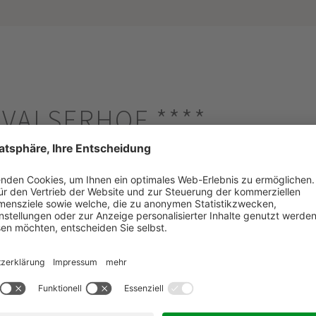
L VALSERHOF
****
Design