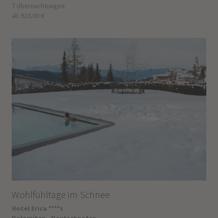
7 Übernachtungen
ab 923,00 €
Wohlfühltage im Schnee
Hotel Erica ****s
Dolomiten - Deutschnofen