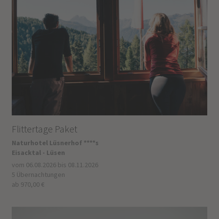
Flittertage Paket
Naturhotel Lüsnerhof ****s
Eisacktal - Lüsen
vom 06.08.2026 bis 08.11.2026
5 Übernachtungen
ab 970,00 €