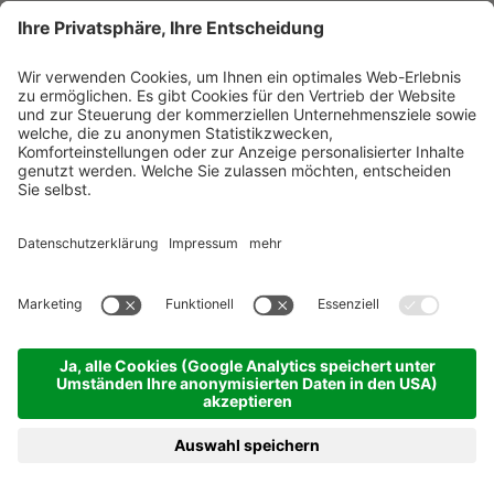
Carezza Ski
Cyprianerhof Dolomit Resort *****
Dolomiten - Tiers
vom 05.12.2026 bis 01.02.2027
7 Übernachtungen
ab 1.769,00 €
BUCHEN
ANFRAGEN
MENÜ
HOTELS