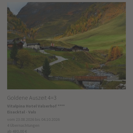
Goldene Auszeit 4=3
Vitalpina Hotel Valserhof ****
Eisacktal - Vals
vom 23.08.2026 bis 04.10.2026
4 Übernachtungen
ab 480,00 €