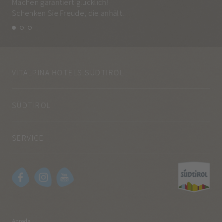
Machen garantiert glücklich!
Jed
Schenken Sie Freude, die anhält.
und
VITALPINA HOTELS SÜDTIROL
SÜDTIROL
SERVICE
Anrede