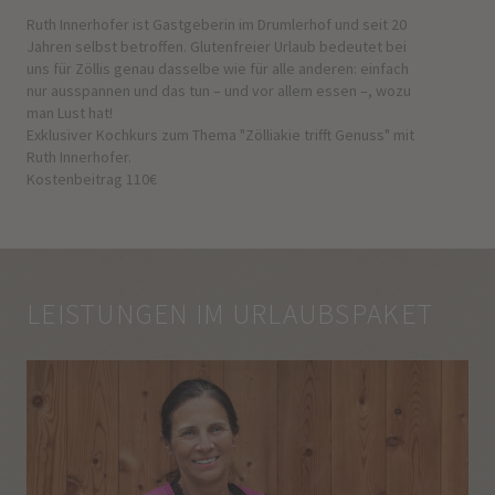
Ruth Innerhofer ist Gastgeberin im Drumlerhof und seit 20
Jahren selbst betroffen. Glutenfreier Urlaub bedeutet bei
uns für Zöllis genau dasselbe wie für alle anderen: einfach
nur ausspannen und das tun – und vor allem essen –, wozu
man Lust hat!
Exklusiver Kochkurs zum Thema "Zölliakie trifft Genuss" mit
Ruth Innerhofer.
Kostenbeitrag 110€
LEISTUNGEN IM URLAUBSPAKET