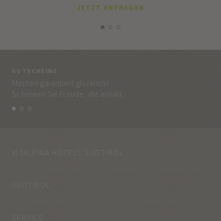
JETZT ANFRAGEN
GUTSCHEINE
BE
Machen garantiert glücklich!
Jed
Schenken Sie Freude, die anhält.
und
VITALPINA HOTELS SÜDTIROL
SÜDTIROL
SERVICE