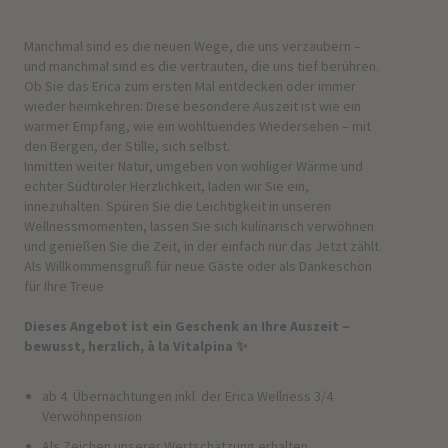
Manchmal sind es die neuen Wege, die uns verzaubern –
und manchmal sind es die vertrauten, die uns tief berühren.
Ob Sie das Erica zum ersten Mal entdecken oder immer
wieder heimkehren: Diese besondere Auszeit ist wie ein
warmer Empfang, wie ein wohltuendes Wiedersehen – mit
den Bergen, der Stille, sich selbst.
Inmitten weiter Natur, umgeben von wohliger Wärme und
echter Südtiroler Herzlichkeit, laden wir Sie ein,
innezuhalten. Spüren Sie die Leichtigkeit in unseren
Wellnessmomenten, lassen Sie sich kulinarisch verwöhnen
und genießen Sie die Zeit, in der einfach nur das Jetzt zählt.
Als Willkommensgruß für neue Gäste oder als Dankeschön
für Ihre Treue
Dieses Angebot ist ein Geschenk an Ihre Auszeit –
bewusst, herzlich, à la Vitalpina ✨
ab 4 Übernachtungen inkl. der Erica Wellness 3/4
Verwöhnpension
Als Zeichen unserer Wertschätzung erhalten