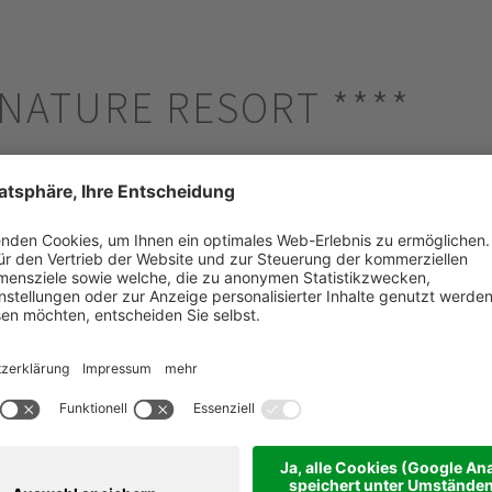
E NATURE RESORT
****
ck/Kronplatz - 956m