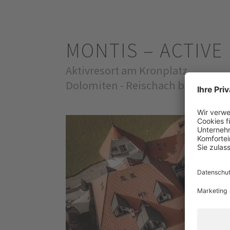
MONTIS – ACTIV
Aktivresort am Kronplatz
Dolomiten - Reischach bei Brune