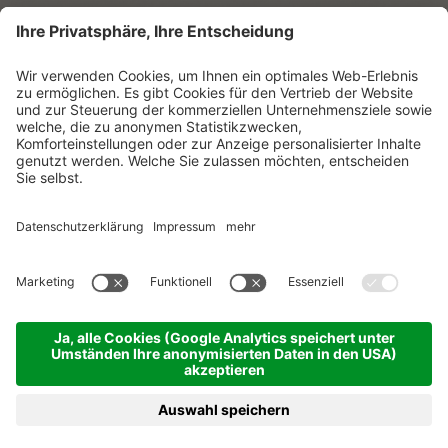
E-Mail
Ich habe die
Datenschutzerklärung
zur Kenntnis
genommen.
NEWSLETTER ABONNIEREN
© Vitalpina Hotels Südtirol
.
Sitemap
.
Datenschutzerklärung
.
Impressum
.
Cookie-Einstellungen
.
produced by
BUCHEN
ANFRAGEN
MENÜ
HOTELS