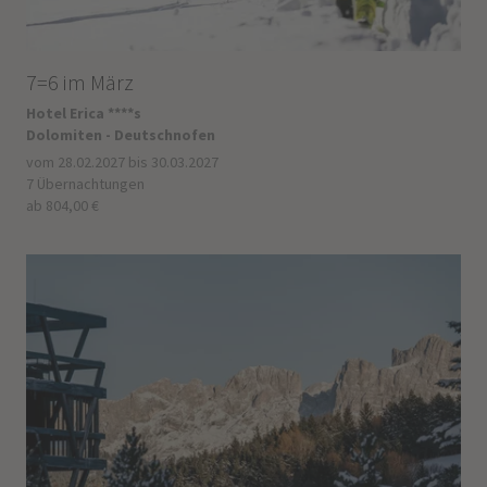
7=6 im März
Hotel Erica ****s
Dolomiten - Deutschnofen
vom 28.02.2027 bis 30.03.2027
7 Übernachtungen
ab 804,00 €