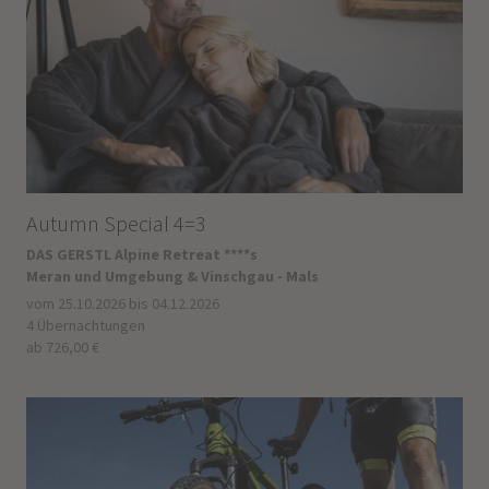
Autumn Special 4=3
DAS GERSTL Alpine Retreat ****s
Meran und Umgebung & Vinschgau - Mals
vom 25.10.2026 bis 04.12.2026
4 Übernachtungen
ab 726,00 €