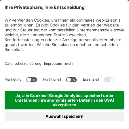
Summer Escape
Green Luxury Hotel Pfösl ****s
Dolomiten - Deutschnofen
vom 04.08.2026 bis 06.09.2026
4 Übernachtungen
ab 884,00 €
BUCHEN
ANFRAGEN
MENÜ
HOTELS