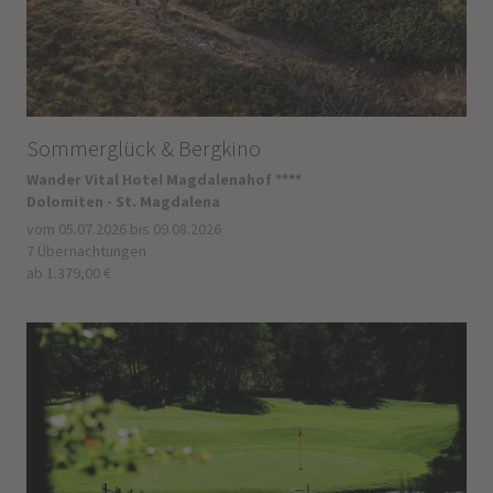
Sommerglück & Bergkino
Wander Vital Hotel Magdalenahof ****
Dolomiten - St. Magdalena
vom 05.07.2026 bis 09.08.2026
7 Übernachtungen
ab 1.379,00 €