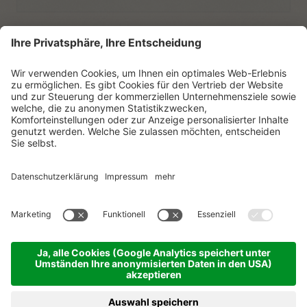
E-Mail
Ich habe die
Datenschutzerklärung
zur Kenntnis
genommen.
NEWSLETTER ABONNIEREN
© Vitalpina Hotels Südtirol
.
Sitemap
.
Datenschutzerklärung
.
Impressum
.
Cookie-Einstellungen
.
produced by